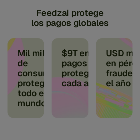
Feedzai protege
los pagos globales
Mil millones
$9T en
USD mil
de
pagos
en pérd
consumidores
protegidos
fraude 
protegidos en
cada año
el año 
todo el
mundo