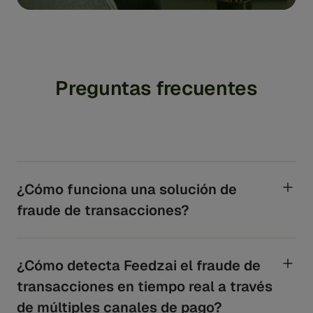
Preguntas frecuentes
¿Cómo funciona una solución de
fraude de transacciones?
La solución de fraude de transacciones analiza los
datos de las transacciones en tiempo real utilizando
modelos y reglas de aprendizaje automático para
¿Cómo detecta Feedzai el fraude de
detectar patrones sospechosos. Evalúa factores como
transacciones en tiempo real a través
el comportamiento del usuario y el importe de la
transacción, y aprovecha las transferencias entrantes
de múltiples canales de pago?