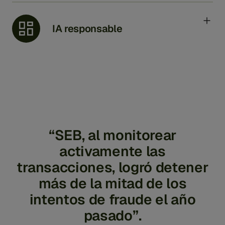
protección evolucione junto con las amenazas que
enfrenta.
IA responsable
Exactitud e imparcialidad integradas
Incorporamos principios de IA responsable en nuestra
tecnología, lo que garantiza que cada decisión sea
precisa, justa y explicable. Este enfoque centrado en el
ser humano combina el poder de la IA con la
experiencia humana para obtener el mejor resultado
posible.
“SEB, al monitorear
activamente las
transacciones, logró detener
más de la mitad de los
intentos de fraude el año
pasado”.