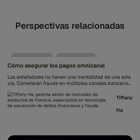
escalable nativa de la nube ofrece baja latencia, alta
precisión y herramientas fáciles de usar para
analistas. La gestión integrada de casos, el
Perspectivas relacionadas
cumplimiento normativo y la inteligencia global sobre
fraude hacen que sea una de las principales opciones
para la detección de fraudes de transacciones.
Fraude y estafas
5min de lectura
Cómo asegurar los pagos omnicanal
Los estafadores no tienen una mentalidad de una sola
vía. Cometerán fraude en múltiples canales bancarios,
incluido el fraude con tarjetas de crédito, para
aumentar su…
Tiffany
Ha