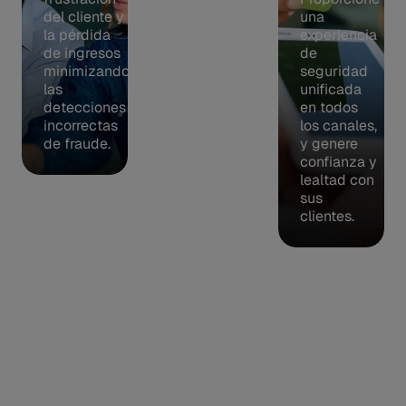
del cliente y
el proceso
una
la pérdida
de pago
experiencia
de ingresos
con la
de
minimizando
evaluación
seguridad
las
y toma de
unificada
detecciones
decisiones
en todos
incorrectas
de riesgos
los canales,
de fraude.
en tiempo
y genere
real.
confianza y
lealtad con
sus
clientes.