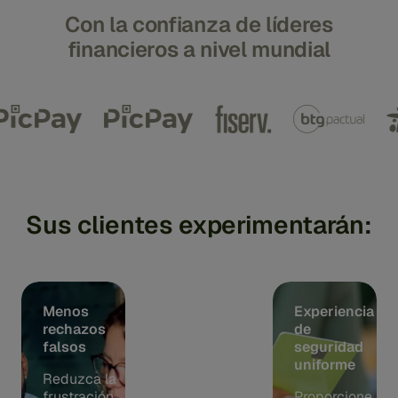
Con la confianza de líderes
financieros a nivel mundial
Sus clientes experimentarán:
Menos
Aprobaciones
Experiencia
rechazos
de
de
falsos
transacciones
seguridad
más rápidas
uniforme
Reduzca la
frustración
Optimice
Proporcione