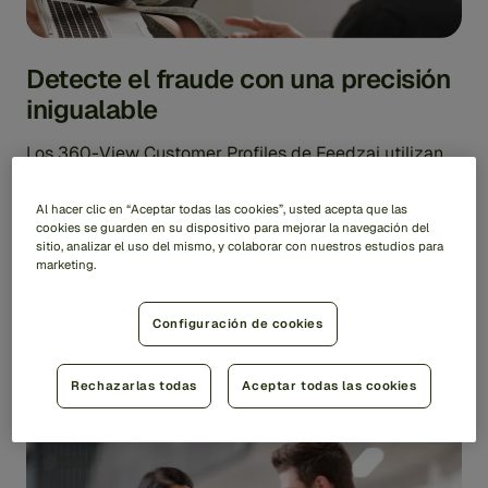
Detecte el fraude con una precisión
inigualable
Los 360-View Customer Profiles de Feedzai utilizan
aprendizaje automático avanzado y análisis de
comportamiento para crear un perfil de riesgo único
Al hacer clic en “Aceptar todas las cookies”, usted acepta que las
para cada cliente. Al analizar patrones de
cookies se guarden en su dispositivo para mejorar la navegación del
comportamiento individuales, historiales de
sitio, analizar el uso del mismo, y colaborar con nuestros estudios para
transacciones e interacciones multicanal, podemos
marketing.
identificar incluso las desviaciones más pequeñas de
la actividad normal, lo que le permite detener
Configuración de cookies
proactivamente el fraude y reducir los falsos positivos.
Rechazarlas todas
Aceptar todas las cookies