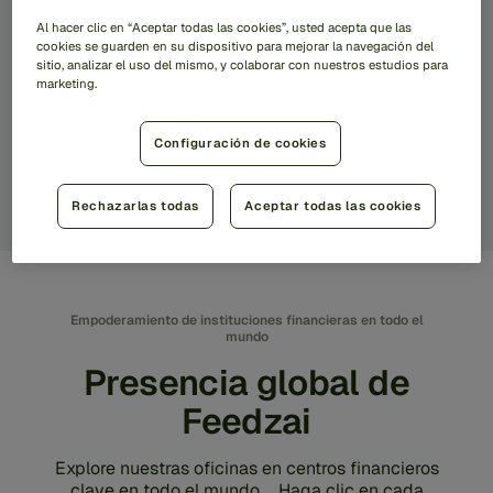
Al hacer clic en “Aceptar todas las cookies”, usted acepta que las
¿Desea unirse a nuestro equipo? Explore
cookies se guarden en su dispositivo para mejorar la navegación del
nuestras oportunidades profesionales.
sitio, analizar el uso del mismo, y colaborar con nuestros estudios para
marketing.
Explorar empleos
Configuración de cookies
Rechazarlas todas
Aceptar todas las cookies
Empoderamiento de instituciones financieras en todo el
mundo
Presencia global de
Feedzai
Explore nuestras oficinas en centros financieros
clave en todo el mundo. Haga clic en cada