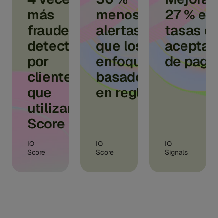
más
menos
27 % en 
fraude
alertas
tasas d
detectado
que los
aceptac
por
enfoques
de pago
clientes
basados
que
en reglas
utilizan IQ
Score
IQ
IQ
IQ
Score
Score
Signals