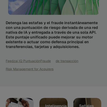
Detenga las estafas y el fraude instantáneamente
con una puntuación de riesgo derivada de una red
nativa de IA y entregada a través de una sola API.
Este puntaje unificado puede mejorar su motor
existente o actuar como defensa principal en
transferencias, tarjetas y adquisiciones.
Feedzai IQ PuntuaciónFraude
de transacción
Risk Management for Acquirers
Vea lo
Inteligencia
Señales