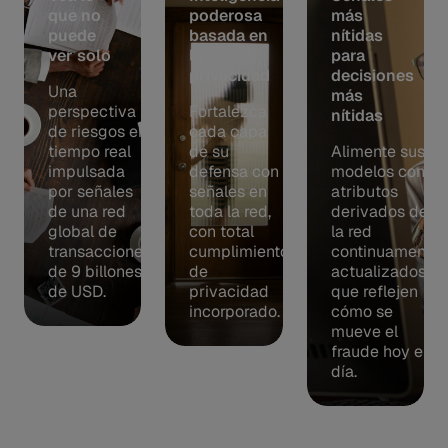
que no
poderosa
más
puede
basada en
nítidas
ver solo
la
para
privacidad
decisiones
Una
más
perspectiva
Fortalezca
nítidas
de riesgos en
cada capa
tiempo real
de su
Alimente sus
impulsada
defensa con
modelos con
por señales
señales en
atributos
de una red
toda la red,
derivados de
global de
con total
la red
transacciones
cumplimiento
continuamente
de 9 billones
de
actualizados
de USD.
privacidad
que reflejen
incorporado.
cómo se
mueve el
fraude hoy en
día.