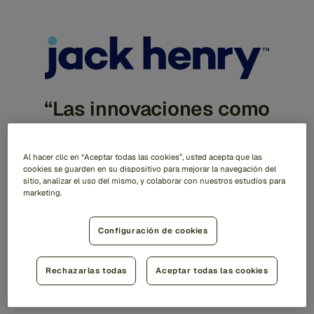
“Las innovaciones como
Feedzai IQ contribuyen
significativamente a la
Al hacer clic en “Aceptar todas las cookies”, usted acepta que las
capacidad de la industria para
cookies se guarden en su dispositivo para mejorar la navegación del
sitio, analizar el uso del mismo, y colaborar con nuestros estudios para
adaptarse a las amenazas
marketing.
emergentes y mejorar la
Configuración de cookies
efectividad operativa”.
Rechazarlas todas
Aceptar todas las cookies
Matt Riley, Presidente de Soluciones de Cortesía en
Jack Henry