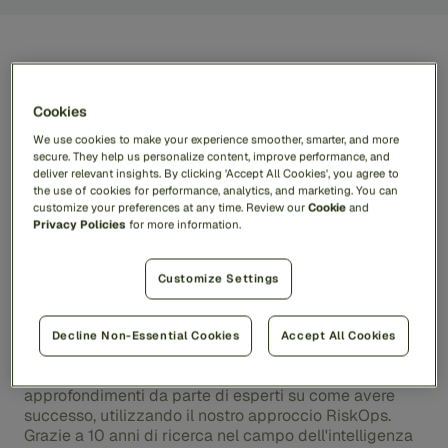
Cookies
Scelto dalle principali società
We use cookies to make your experience smoother, smarter, and more
secure. They help us personalize content, improve performance, and
finanziarie globali.
deliver relevant insights. By clicking 'Accept All Cookies', you agree to
the use of cookies for performance, analytics, and marketing. You can
customize your preferences at any time. Review our
Cookie
and
Privacy Policies
for more information.
Customize Settings
Innovazione comprovata. Competenza
Decline Non-Essential Cookies
Accept All Cookies
consolidata
Oltre alla piattaforma, i clienti ottengono
approfondimenti da parte di esperti su come avere
successo, utilizzando il nostro approccio RiskOps.
Grazie a 10 anni di ricerca nel campo dell'intelligenza