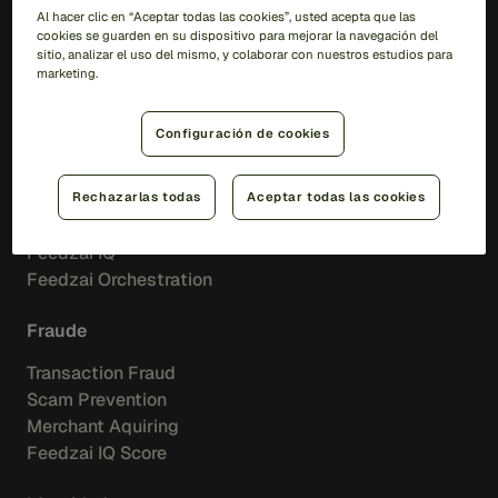
Al hacer clic en “Aceptar todas las cookies”, usted acepta que las
cookies se guarden en su dispositivo para mejorar la navegación del
sitio, analizar el uso del mismo, y colaborar con nuestros estudios para
ES
marketing.
Soluciones
Configuración de cookies
RiskOps Platform
Rechazarlas todas
Aceptar todas las cookies
IA
Feedzai IQ
Feedzai Orchestration
Fraude
Transaction Fraud
Scam Prevention
Merchant Aquiring
Feedzai IQ Score