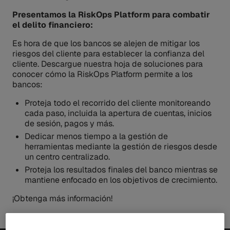
Presentamos la RiskOps Platform para combatir
el delito financiero:
Es hora de que los bancos se alejen de mitigar los
riesgos del cliente para establecer la confianza del
cliente. Descargue nuestra hoja de soluciones para
conocer cómo la RiskOps Platform permite a los
bancos:
Proteja todo el recorrido del cliente monitoreando
cada paso, incluida la apertura de cuentas, inicios
de sesión, pagos y más.
Dedicar menos tiempo a la gestión de
herramientas mediante la gestión de riesgos desde
un centro centralizado.
Proteja los resultados finales del banco mientras se
mantiene enfocado en los objetivos de crecimiento.
¡Obtenga más información!