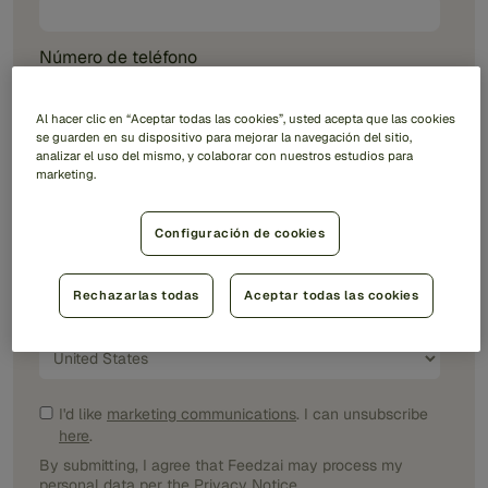
Número de teléfono
Al hacer clic en “Aceptar todas las cookies”, usted acepta que las cookies
se guarden en su dispositivo para mejorar la navegación del sitio,
Nombre de la empresa
*
analizar el uso del mismo, y colaborar con nuestros estudios para
marketing.
Cargo
*
Configuración de cookies
Rechazarlas todas
Aceptar todas las cookies
País/Región
*
I'd like
marketing communications
. I can unsubscribe
here
.
By submitting, I agree that Feedzai may process my
personal data per the
Privacy Notice
.