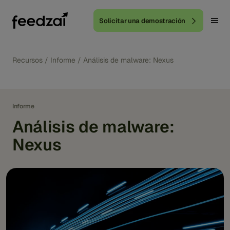
Solicitar una demostración
Recursos
/
Informe
/
Análisis de malware: Nexus
Informe
Análisis de malware:
Nexus