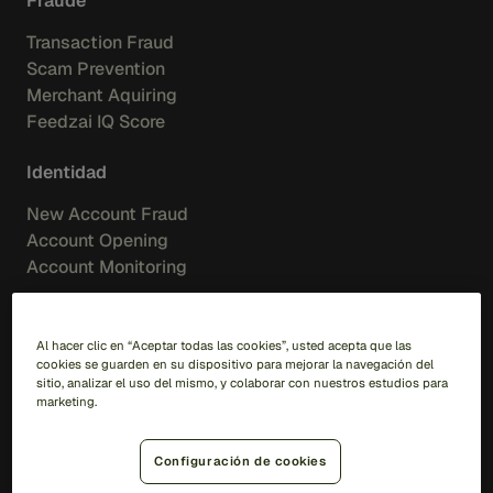
Fraude
Transaction Fraud
Scam Prevention
Merchant Aquiring
Feedzai IQ Score
Identidad
New Account Fraud
Account Opening
Account Monitoring
AML
Al hacer clic en “Aceptar todas las cookies”, usted acepta que las
AML Transaction Monitoring
cookies se guarden en su dispositivo para mejorar la navegación del
Watchlist Screening
sitio, analizar el uso del mismo, y colaborar con nuestros estudios para
marketing.
Información
Configuración de cookies