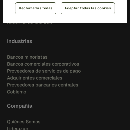
Biblioteca de recursos
Blog
Rechazarlas todas
Aceptar todas las cookies
Eventos
Historias de clientes
Industrias
Bancos minoristas
Bancos comerciales corporativos
Proveedores de servicios de pago
Adquirientes comerciales
Proveedores bancarios centrales
Gobierno
Compañía
Quiénes Somos
Liderazgo