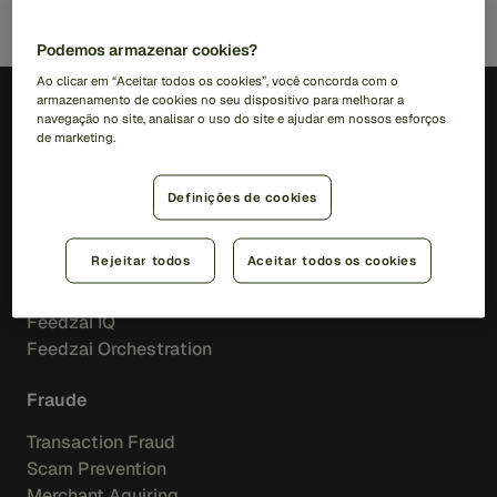
Podemos armazenar cookies?
Ao clicar em “Aceitar todos os cookies”, você concorda com o
armazenamento de cookies no seu dispositivo para melhorar a
navegação no site, analisar o uso do site e ajudar em nossos esforços
PT (BR)
de marketing.
Soluções
Definições de cookies
RiskOps Platform
Rejeitar todos
Aceitar todos os cookies
Inteligência Artificial
Feedzai IQ
Feedzai Orchestration
Fraude
Transaction Fraud
Scam Prevention
Merchant Aquiring