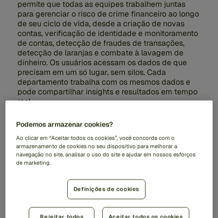
permite que todas as equipes trabalhem juntas
para gerenciar o risco de crime financeiro ao longo
de seu ciclo de vida, desde a criação de novas
contas, verificação de identidade e monitoramento
de contas, detecção de fraudes de transações,
detecção de laranjas e combate à lavagem de
dinheiro. Os usuários acessam os dados de que
precisam em um só lugar, sem silos. Cada
departamento trabalha com os mesmos dados e
pode compartilhar insights e resultados em tempo
real.
Podemos armazenar cookies?
Ao clicar em “Aceitar todos os cookies”, você concorda com o
armazenamento de cookies no seu dispositivo para melhorar a
navegação no site, analisar o uso do site e ajudar em nossos esforços
de marketing.
Case Manager omnicanal
Definições de cookies
Unifique as operações de risco em todos os canais
para aprimorar as estratégias de detecção em todas
Rejeitar todos
Aceitar todos os cookies