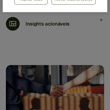
as linhas de negócios e casos de uso. Alertas de ação
mais rápidos, com maior confiança e alinhados com
fluxos de trabalho padrão, aumentando a eficácia do
investigador.
Insights acionáveis
Melhore continuamente o desempenho com painéis
inteligentes e ferramentas de geração de relatórios.
Obtenha informação real do cliente para identificar
novas ameaças e revelar novas oportunidades de
negócios.