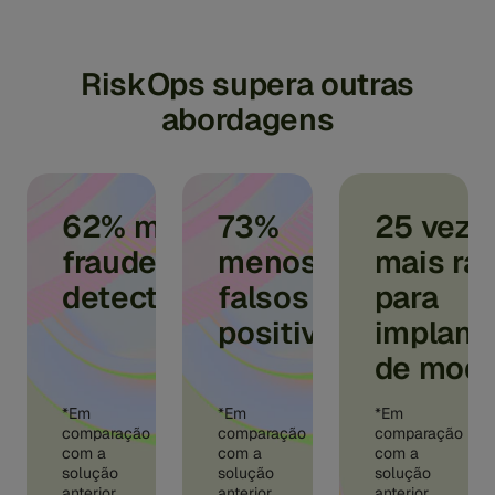
RiskOps supera outras
abordagens
62% mais
73%
25 veze
fraude
menos
mais rá
detectada*
falsos
para
positivos*
implant
de mode
*Em
*Em
*Em
comparação
comparação
comparação
com a
com a
com a
solução
solução
solução
anterior,
anterior,
anterior,