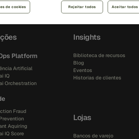
ões de cookies
Rejeitar todos
Aceitar todos
uções
Insights
Ops Platform
Biblioteca de recursos
Blog
ência Artificial
Eventos
i IQ
Historias de clientes
i Orchestration
de
ction Fraud
Lojas
Prevention
nt Aquiring
i IQ Score
Bancos de varejo