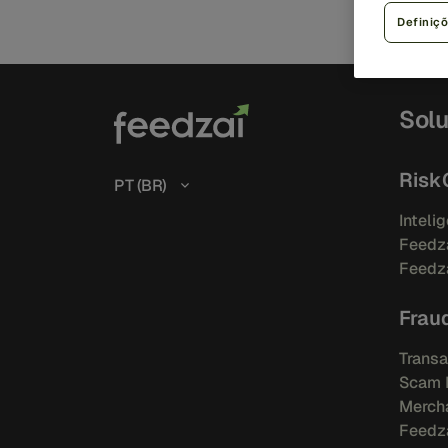
Definiç
Sol
Risk
PT (BR)
Intelig
Feedza
Feedza
Frau
Transa
Scam 
Mercha
Feedza