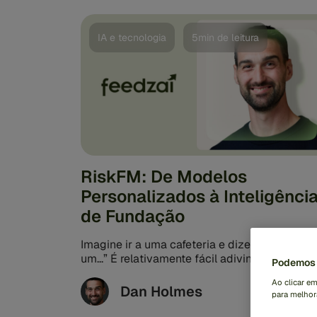
IA e tecnologia
5min de leitura
RiskFM: De Modelos
Personalizados à Inteligênci
de Fundação
Imagine ir a uma cafeteria e dizer: “Gostaria 
um...” É relativamente fácil adivinhar o que v
Podemos 
a seguir...
Ao clicar e
Dan Holmes
para melhora