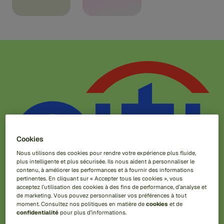
Cookies
Nous utilisons des cookies pour rendre votre expérience plus fluide,
plus intelligente et plus sécurisée. Ils nous aident à personnaliser le
contenu, à améliorer les performances et à fournir des informations
pertinentes. En cliquant sur « Accepter tous les cookies », vous
« Notre partenariat stratégique avec Feedzai
acceptez l’utilisation des cookies à des fins de performance, d’analyse et
de marketing. Vous pouvez personnaliser vos préférences à tout
démontre notre profond engagement à utiliser la
moment. Consultez nos politiques en matière de
cookies
et de
technologie pour stimuler l’innovation. Avec l’aide
confidentialité
pour plus d’informations.
de la solution de Feedzai, nous pouvons évoluer