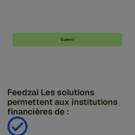
By clicking the "Submit" button below, you agree with
our
Privacy Policy
and allow Feedzai to contact you
about our products and services. You can always opt-
out from these communications at any time.
Feedzai Les solutions
permettent aux institutions
financières de :