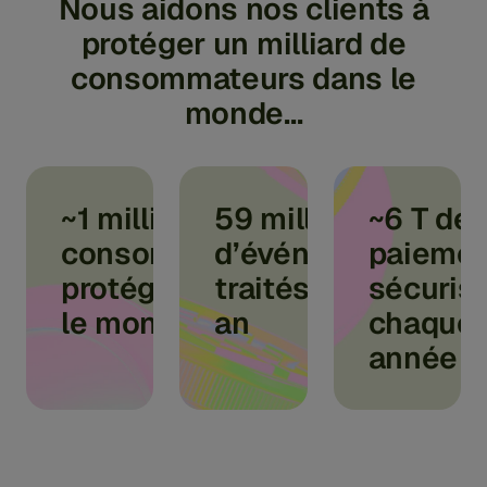
Nous aidons nos clients à
protéger un milliard de
consommateurs dans le
monde...
~1 milliard de
59 milliards
~6 T de
consommateurs
d’événements
paieme
protégés dans
traités par
sécuris
le monde
an
chaque
année