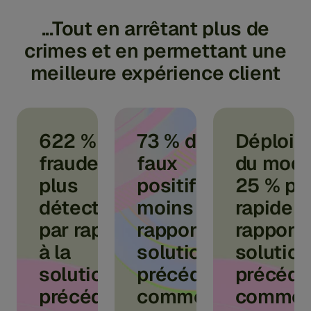
...Tout en arrêtant plus de
crimes et en permettant une
meilleure expérience client
622 % de
73 % de
Déploie
fraude en
faux
du modè
plus
positifs en
25 % pl
détectée
moins par
rapide p
par rapport
rapport à la
rapport 
à la
solution
solution
solution
précédente,
précéde
précédente,
comme
comme