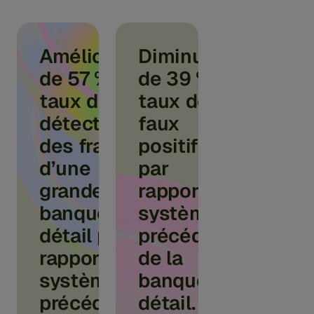
Amélioration
Diminution
de 57 % du
de 39 % du
taux de
taux de
détection
faux
des fraudes
positifs
d’une
par
grande
rapport au
banque de
système
détail par
précédent
rapport à un
de la
système
banque de
précédent.
détail.