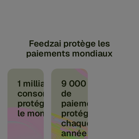
Feedzai protège les
paiements mondiaux
1 milliard de
9 000 $
consommateurs
de
protégés dans
paiements
le monde entier
protégés
chaque
année