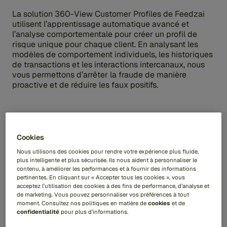
La solution 360-View Customer Profiles de Feedzai
utilisent l’apprentissage automatique avancé et
l’analyse comportementale pour créer un profil de
risque unique pour chaque client. En analysant les
modèles de comportement individuels, les historiques
de transactions et les interactions intercanaux, nous
vous permettons d’arrêter la fraude de manière
proactive et de réduire les faux positifs.
Cookies
Nous utilisons des cookies pour rendre votre expérience plus fluide,
plus intelligente et plus sécurisée. Ils nous aident à personnaliser le
contenu, à améliorer les performances et à fournir des informations
pertinentes. En cliquant sur « Accepter tous les cookies », vous
acceptez l’utilisation des cookies à des fins de performance, d’analyse et
de marketing. Vous pouvez personnaliser vos préférences à tout
moment. Consultez nos politiques en matière de
cookies
et de
confidentialité
pour plus d’informations.