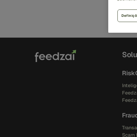
Mel
cus
Definiç
Sol
Risk
Intelig
Feedza
Feedza
Frau
Transa
Scam 