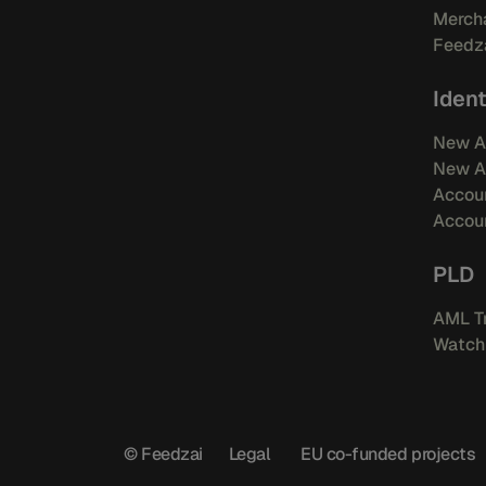
Mercha
Feedza
Iden
New A
New A
Accoun
Accou
PLD
AML Tr
Watchl
© Feedzai
Legal
EU co-funded projects