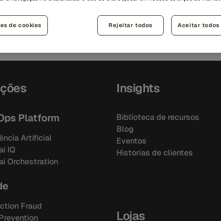
horando a lealdade do cliente e, ao mesmo tempo, reduzindo
tos da prevenção de fraude.
ões de cookies
Rejeitar todos
Aceitar todos
uções
Insights
Ops Platform
Biblioteca de recursos
Blog
ência Artificial
Eventos
i IQ
Historias de clientes
i Orchestration
de
ction Fraud
Lojas
Prevention