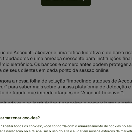
ue de Account Takeover é uma tática lucrativa e de baixo ris
s fraudadores e uma ameaça crescente para instituições fina
rcio eletrônico. Os bancos e comerciantes podem proteger a
a de seus clientes em cada ponto da sessão online.
agora a nossa folha de solução “Impedindo ataques de Accou
er” para saber mais sobre a nossa plataforma de detecção e
ta de fraude que impede ataques de “Account Takeover”.
mitindo que as instituições financeiras e comerciantes eletrô
antam que os clientes sejam realmente clientes, e não malfeit
bots;
armazenar cookies?
queando malfeitores em tempo real, acionando ações
m “Aceitar todos os cookies”, você concorda com o armazenamento de cookies no seu
omatizadas quando uma atividade anômala é detectada;
r a navegação no site, analisar o uso do site e ajudar em nossos esforços de marketi