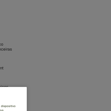
co
nceiras
nt
nicos
ores
 dispositivo
ng.