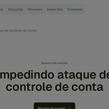
ma
Soluções
Recursos
Sobre Nós
Parceiros
ue de controle de conta
Resumo da solução
Impedindo ataque d
controle de conta
Recurso de acesso