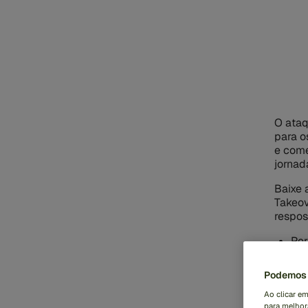
O ataq
para o
e comé
jornad
Baixe 
Takeov
respos
Per
gar
ou 
Podemos 
Blo
Ao clicar e
aut
para melhora