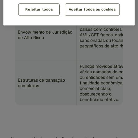
estruturada.
Rejeitar todos
Aceitar todos os cookies
Transações envolvendo
países com controles
Envolvimento de Jurisdição
AML/CFT fracos, entidades
de Alto Risco
sancionadas ou locais
geográficos de alto risco.
Fundos movidos através de
várias camadas de contas
ou entidades sem uma
Estruturas de transação
finalidade econômica ou
complexas
comercial clara,
obscurecendo o
beneficiário efetivo.