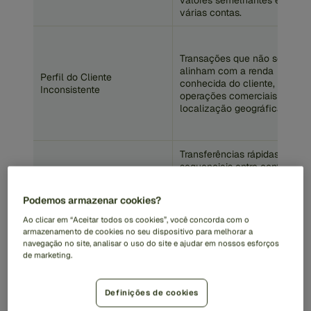
valores semelhantes em
várias contas.
Transações que não se
alinham com a renda
Perfil do Cliente
conhecida do cliente,
Inconsistente
operações comerciais ou
localização geográfica.
Transferências rápidas e
sequenciais entre contas,
muitas vezes envolvendo
Movimento de Fundos em
múltiplas jurisdições,
Alta Velocidade
Podemos armazenar cookies?
projetadas para obscurecer
a origem ou o destino dos
Ao clicar em “Aceitar todos os cookies”, você concorda com o
fundos (camuflagem).
armazenamento de cookies no seu dispositivo para melhorar a
navegação no site, analisar o uso do site e ajudar em nossos esforços
de marketing.
O uso frequente de
números redondos (por
Transações de Valor
exemplo, R$10,000,
Definições de cookies
Redondo
R$50,000) pode indicar
atividade não comercial ou