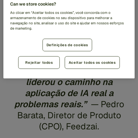
desbloqueado através do
Can we store cookies?
acesso a dados
Ao clicar em “Aceitar todos os cookies”, você concorda com o
armazenamento de cookies no seu dispositivo para melhorar a
navegação no site, analisar o uso do site e ajudar em nossos esforços
significativos e de alta
de marketing.
qualidade… Embora a IA
Definições de cookies
esteja cercada de
expectativas exageradas
Rejeitar todos
Aceitar todos os cookies
hoje em dia, a Feedzai
liderou o caminho na
aplicação de IA real a
problemas reais.”
— Pedro
Barata, Diretor de Produto
(CPO), Feedzai.