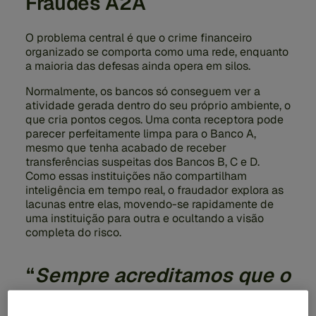
Fraudes A2A
O problema central é que o crime financeiro
organizado se comporta como uma rede, enquanto
a maioria das defesas ainda opera em silos.
Normalmente, os bancos só conseguem ver a
atividade gerada dentro do seu próprio ambiente, o
que cria pontos cegos. Uma conta receptora pode
parecer perfeitamente limpa para o Banco A,
mesmo que tenha acabado de receber
transferências suspeitas dos Bancos B, C e D.
Como essas instituições não compartilham
inteligência em tempo real, o fraudador explora as
lacunas entre elas, movendo-se rapidamente de
uma instituição para outra e ocultando a visão
completa do risco.
“
Sempre acreditamos que o
verdadeiro poder da IA só é