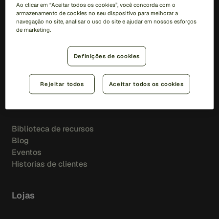
New Account Fraud
Ao clicar em “Aceitar todos os cookies”, você concorda com o
Account Monitoring
armazenamento de cookies no seu dispositivo para melhorar a
navegação no site, analisar o uso do site e ajudar em nossos esforços
Account Opening
de marketing.
PLD
Definições de cookies
AML Transaction Monitoring
Watchlist Screening
Rejeitar todos
Aceitar todos os cookies
Insights
Biblioteca de recursos
Blog
Eventos
Historias de clientes
Lojas