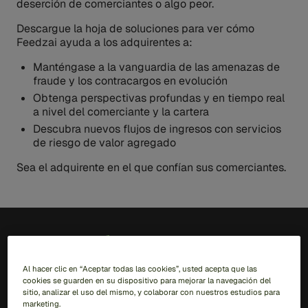
deserción de comerciantes o algo peor.
Descargue la hoja de soluciones para ver cómo
Feedzai ayuda a los adquirentes a:
Manténgase a la vanguardia de las amenazas de
fraude y los contracargos en evolución
Obtenga perspectivas profundas y en tiempo real
a nivel del comerciante y la cartera
Descubra nuevos flujos de ingresos con servicios
de riesgo de valor agregado
Sea el adquirente en el que confían sus comerciantes.
ES
Al hacer clic en “Aceptar todas las cookies”, usted acepta que las
cookies se guarden en su dispositivo para mejorar la navegación del
Soluciones
sitio, analizar el uso del mismo, y colaborar con nuestros estudios para
marketing.